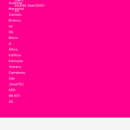
CNPJ
Avenida
26.845.366/0001-
Marechal
55
Castelo
Branco,
no
65,
Bloco
A,
Ático,
Edifício
Kennedy
Towers,
Campinas,
São
José/SC,
CEP:
88.101-
02