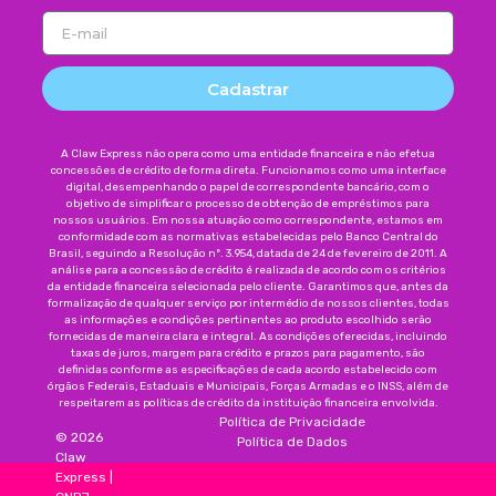
Cadastrar
A Claw Express não opera como uma entidade financeira e não efetua
concessões de crédito de forma direta. Funcionamos como uma interface
digital, desempenhando o papel de correspondente bancário, com o
objetivo de simplificar o processo de obtenção de empréstimos para
nossos usuários. Em nossa atuação como correspondente, estamos em
conformidade com as normativas estabelecidas pelo Banco Central do
Brasil, seguindo a Resolução nº. 3.954, datada de 24 de fevereiro de 2011. A
análise para a concessão de crédito é realizada de acordo com os critérios
da entidade financeira selecionada pelo cliente. Garantimos que, antes da
formalização de qualquer serviço por intermédio de nossos clientes, todas
as informações e condições pertinentes ao produto escolhido serão
fornecidas de maneira clara e integral. As condições oferecidas, incluindo
taxas de juros, margem para crédito e prazos para pagamento, são
definidas conforme as especificações de cada acordo estabelecido com
órgãos Federais, Estaduais e Municipais, Forças Armadas e o INSS, além de
respeitarem as políticas de crédito da instituição financeira envolvida.
Política de Privacidade
©
2026
Política de Dados
Claw
Express
|