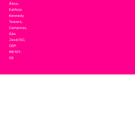
Ático,
Edifício
Kennedy
Towers,
Campinas,
São
José/SC,
CEP:
88.101-
02