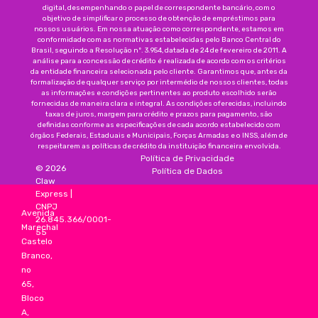
digital, desempenhando o papel de correspondente bancário, com o
objetivo de simplificar o processo de obtenção de empréstimos para
nossos usuários. Em nossa atuação como correspondente, estamos em
conformidade com as normativas estabelecidas pelo Banco Central do
Brasil, seguindo a Resolução nº. 3.954, datada de 24 de fevereiro de 2011. A
análise para a concessão de crédito é realizada de acordo com os critérios
da entidade financeira selecionada pelo cliente. Garantimos que, antes da
formalização de qualquer serviço por intermédio de nossos clientes, todas
as informações e condições pertinentes ao produto escolhido serão
fornecidas de maneira clara e integral. As condições oferecidas, incluindo
taxas de juros, margem para crédito e prazos para pagamento, são
definidas conforme as especificações de cada acordo estabelecido com
órgãos Federais, Estaduais e Municipais, Forças Armadas e o INSS, além de
respeitarem as políticas de crédito da instituição financeira envolvida.
Política de Privacidade
©
2026
Política de Dados
Claw
Express
|
CNPJ
Avenida
26.845.366/0001-
Marechal
55
Castelo
Branco,
no
65,
Bloco
A,