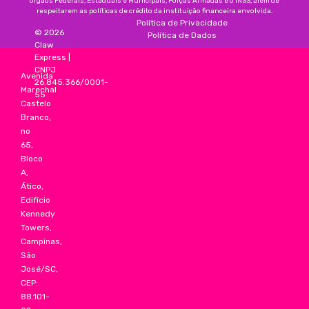
órgãos Federais, Estaduais e Municipais, Forças Armadas e o INSS, além de
respeitarem as políticas de crédito da instituição financeira envolvida.
Política de Privacidade
©
2026
Política de Dados
Claw
Express
|
CNPJ
Avenida
26.845.366/0001-
Marechal
55
Castelo
Branco,
no
65,
Bloco
A,
Ático,
Edifício
Kennedy
Towers,
Campinas,
São
José/SC,
CEP:
88.101-