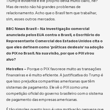
Trump é evidente e ele próprio deixa muito claro, né?
Mas de resto não há grandes problemas de
relacionamento. Acho que o Brasil tem que trabalhar,
sim, esses outros mercados.
BBC News Brasil – Na investigação comercial
anunciada pelos EUA contra o Brasil, o Escritório do
Representante Comercial dos Estados Unidos cita o
que eles definem como ‘práticas desleais’ na adoção
do PIX no Brasil. Na sua visão, por que o PIX virou
alvo?
Meirelles –
Porque o PIX favorece muito as transações
financeiras e é muito eficiente. A justificativa do Trump é
que isso prejudica companhias americanas que têm
sistemas de pagamento. Ele vê o PIX como uma
competição oficial do governo brasileiro com o sistema
de pagamento das empresas americanas.
É tão simples quanto isso: é uma motivação pequena que