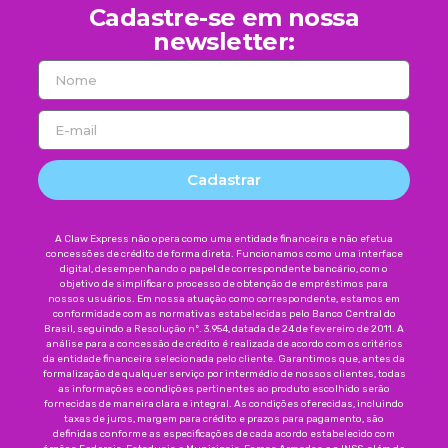
Cadastre-se em nossa
newsletter:
Cadastrar
A Claw Express não opera como uma entidade financeira e não efetua
concessões de crédito de forma direta. Funcionamos como uma interface
digital, desempenhando o papel de correspondente bancário, com o
objetivo de simplificar o processo de obtenção de empréstimos para
nossos usuários. Em nossa atuação como correspondente, estamos em
conformidade com as normativas estabelecidas pelo Banco Central do
Brasil, seguindo a Resolução nº. 3.954, datada de 24 de fevereiro de 2011. A
análise para a concessão de crédito é realizada de acordo com os critérios
da entidade financeira selecionada pelo cliente. Garantimos que, antes da
formalização de qualquer serviço por intermédio de nossos clientes, todas
as informações e condições pertinentes ao produto escolhido serão
fornecidas de maneira clara e integral. As condições oferecidas, incluindo
taxas de juros, margem para crédito e prazos para pagamento, são
definidas conforme as especificações de cada acordo estabelecido com