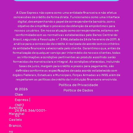
A Claw Express não opera como uma entidade financeira e não efetua
concessões de crédito de forma direta. Funcionamos como uma interface
digital, desempenhando o papel de correspondente bancário, com o
objetivo de simplificar o processo de obtenção de empréstimos para
nossos usuários. Em nossa atuação como correspondente, estamos em
conformidade com as normativas estabelecidas pelo Banco Central do
Brasil, seguindo a Resolução nº. 3.954, datada de 24 de fevereiro de 2011. A
análise para a concessão de crédito é realizada de acordo com os critérios
da entidade financeira selecionada pelo cliente. Garantimos que, antes da
formalização de qualquer serviço por intermédio de nossos clientes, todas
as informações e condições pertinentes ao produto escolhido serão
fornecidas de maneira clara e integral. As condições oferecidas, incluindo
taxas de juros, margem para crédito e prazos para pagamento, são
definidas conforme as especificações de cada acordo estabelecido com
órgãos Federais, Estaduais e Municipais, Forças Armadas e o INSS, além de
respeitarem as políticas de crédito da instituição financeira envolvida.
Política de Privacidade
©
2026
Política de Dados
Claw
Express
|
CNPJ
Avenida
26.845.366/0001-
Marechal
55
Castelo
Branco,
no