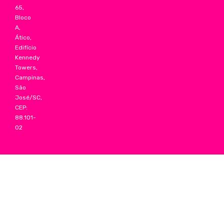
65,
Bloco
A,
Ático,
Edifício
Kennedy
Towers,
Campinas,
São
José/SC,
CEP:
88.101-
02