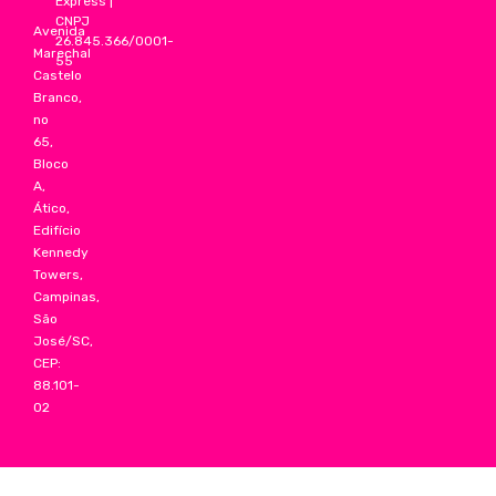
Express
|
CNPJ
Avenida
26.845.366/0001-
Marechal
55
Castelo
Branco,
no
65,
Bloco
A,
Ático,
Edifício
Kennedy
Towers,
Campinas,
São
José/SC,
CEP:
88.101-
02