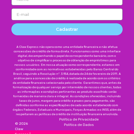
Cadastrar
A Claw Express não opera como uma entidade financeira e não efetua
concessões de crédito de forma direta. Funcionamos como uma interface
digital, desempenhando o papel de correspondente bancário, com o
objetivo de simplificar o processo de obtenção de empréstimos para
nossos usuários. Em nossa atuação como correspondente, estamos em
conformidade com as normativas estabelecidas pelo Banco Central do
Brasil, seguindo a Resolução nº. 3.954, datada de 24 de fevereiro de 2011. A
análise para a concessão de crédito é realizada de acordo com os critérios
da entidade financeira selecionada pelo cliente. Garantimos que, antes da
formalização de qualquer serviço por intermédio de nossos clientes, todas
as informações e condições pertinentes ao produto escolhido serão
fornecidas de maneira clara e integral. As condições oferecidas, incluindo
taxas de juros, margem para crédito e prazos para pagamento, são
definidas conforme as especificações de cada acordo estabelecido com
órgãos Federais, Estaduais e Municipais, Forças Armadas e o INSS, além de
respeitarem as políticas de crédito da instituição financeira envolvida.
Política de Privacidade
©
2026
Política de Dados
Claw