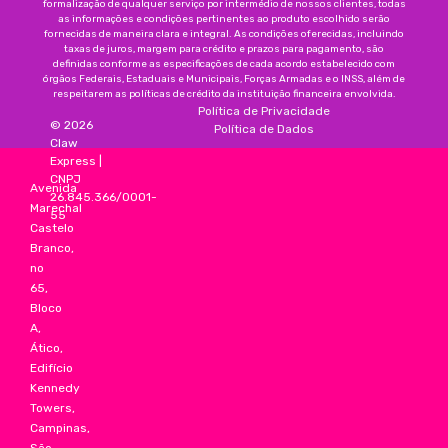
formalização de qualquer serviço por intermédio de nossos clientes, todas
as informações e condições pertinentes ao produto escolhido serão
fornecidas de maneira clara e integral. As condições oferecidas, incluindo
taxas de juros, margem para crédito e prazos para pagamento, são
definidas conforme as especificações de cada acordo estabelecido com
órgãos Federais, Estaduais e Municipais, Forças Armadas e o INSS, além de
respeitarem as políticas de crédito da instituição financeira envolvida.
Política de Privacidade
©
2026
Política de Dados
Claw
Express
|
CNPJ
Avenida
26.845.366/0001-
Marechal
55
Castelo
Branco,
no
65,
Bloco
A,
Ático,
Edifício
Kennedy
Towers,
Campinas,