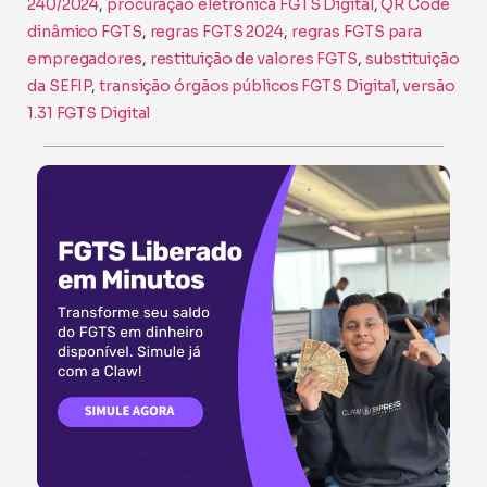
240/2024
, 
procuração eletrônica FGTS Digital
, 
QR Code
dinâmico FGTS
, 
regras FGTS 2024
, 
regras FGTS para
empregadores
, 
restituição de valores FGTS
, 
substituição
da SEFIP
, 
transição órgãos públicos FGTS Digital
, 
versão
1.31 FGTS Digital