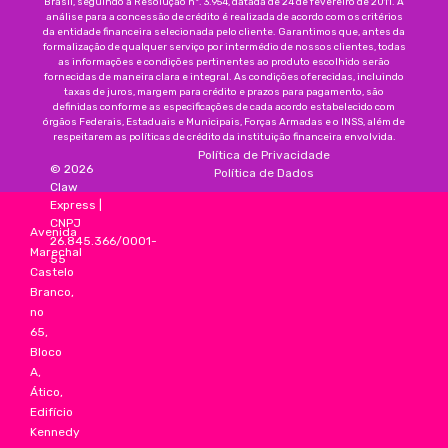
Brasil, seguindo a Resolução nº. 3.954, datada de 24 de fevereiro de 2011. A
análise para a concessão de crédito é realizada de acordo com os critérios
da entidade financeira selecionada pelo cliente. Garantimos que, antes da
formalização de qualquer serviço por intermédio de nossos clientes, todas
as informações e condições pertinentes ao produto escolhido serão
fornecidas de maneira clara e integral. As condições oferecidas, incluindo
taxas de juros, margem para crédito e prazos para pagamento, são
definidas conforme as especificações de cada acordo estabelecido com
órgãos Federais, Estaduais e Municipais, Forças Armadas e o INSS, além de
respeitarem as políticas de crédito da instituição financeira envolvida.
Política de Privacidade
©
2026
Política de Dados
Claw
Express
|
CNPJ
Avenida
26.845.366/0001-
Marechal
55
Castelo
Branco,
no
65,
Bloco
A,
Ático,
Edifício
Kennedy