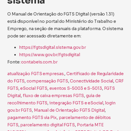
sistema
O Manual de Orientação do FGTS Digital (versão 1.31)
está disponível no portal do Ministério do Trabalho e
Emprego, na seção de manuais da plataforma. O sistema
pode ser acessado diretamente em:
https://fgtsdigital.sistema.gov.br
https://www.gov.br/fgtsdigital
Fonte:
contabeis.com.br
atualização FGTS empresas.
, 
Certificado de Regularidade
do FGTS
, 
compensação FGTS
, 
Conectividade Social
, 
CRF
FGTS
, 
eSocial FGTS
, 
eventos S-5003 e S-5013
, 
FGTS
Digital
, 
fluxo de caixa empresas FGTS
, 
guia de
recolhimento FGTS
, 
integração FGTS e eSocial
, 
login
gov.br FGTS
, 
Manual de Orientação FGTS Digital
, 
pagamento FGTS via Pix
, 
parcelamento de débitos
FGTS
, 
parcelamento digital FGTS
, 
Portaria MTE