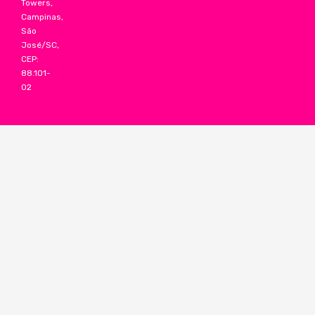
Towers,
Campinas,
São
José/SC,
CEP:
88.101-
02