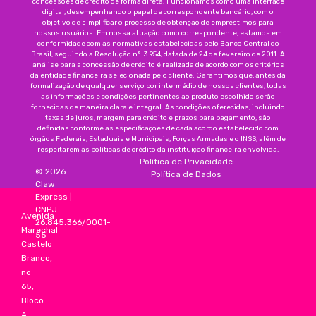
concessões de crédito de forma direta. Funcionamos como uma interface
digital, desempenhando o papel de correspondente bancário, com o
objetivo de simplificar o processo de obtenção de empréstimos para
nossos usuários. Em nossa atuação como correspondente, estamos em
conformidade com as normativas estabelecidas pelo Banco Central do
Brasil, seguindo a Resolução nº. 3.954, datada de 24 de fevereiro de 2011. A
análise para a concessão de crédito é realizada de acordo com os critérios
da entidade financeira selecionada pelo cliente. Garantimos que, antes da
formalização de qualquer serviço por intermédio de nossos clientes, todas
as informações e condições pertinentes ao produto escolhido serão
fornecidas de maneira clara e integral. As condições oferecidas, incluindo
taxas de juros, margem para crédito e prazos para pagamento, são
definidas conforme as especificações de cada acordo estabelecido com
órgãos Federais, Estaduais e Municipais, Forças Armadas e o INSS, além de
respeitarem as políticas de crédito da instituição financeira envolvida.
Política de Privacidade
©
2026
Política de Dados
Claw
Express
|
CNPJ
Avenida
26.845.366/0001-
Marechal
55
Castelo
Branco,
no
65,
Bloco
A,