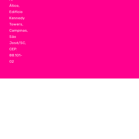
Ático,
Edifício
Kennedy
Towers,
Campinas,
São
José/SC,
CEP:
88.101-
02