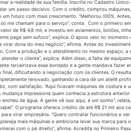
r a realidade de sua família. Inscrita no Cadastro Único e
 dar um passo decisivo. Com o crédito, comprou máquinas,
o um futuro com mais crescimento. “Melhorou 100%. Antes,
 e só me chamam para o serviço”, conta. Com o primeiro em
lor de R$ 4,8 mil, e investiu em aviamentos, botões, linha
gente paga sem sufoco”, explica. O apoio veio no momento 
e virar dona do meu negócio”, afirma. Antes do investimento
io. Com a produção e o atendimento no mesmo espaço, a ef
atender o cliente”, explica. Além disso, a falta de equip
 gente terceirizava esse bordado e a gente mandava fazer e
inal, dificultando a negociação com os clientes. O resulta
pletamente renovado, ganhando a cara de um ateliê profiss
, diz, com satisfação. “Aqui ficavam máquinas de costura e
. A mudança impressiona quem conhecia a estrutura anterio
o encheu de água. A gente vê isso aqui, é um sonho”, rela
papel”. O programa oferece crédito de até R$ 21 mil aos 
 para virar empresária. “Quero contratar funcionários e ver
aneja mais máquinas e ambiciona levar sua marca para out
Comecei com o pé direito”, afirma. Acredita no Primeiro P