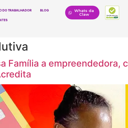
Whats da
O DO TRABALHADOR
BLOG
Claw
NTES
dutiva
sa Família a empreendedora, c
Acredita