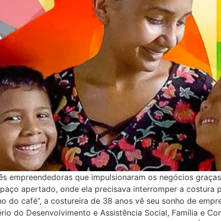
três empreendedoras que impulsionaram os negócios graças
spaço apertado, onde ela precisava interromper a costura 
o do café”, a costureira de 38 anos vê seu sonho de empr
ério do Desenvolvimento e Assistência Social, Família e 