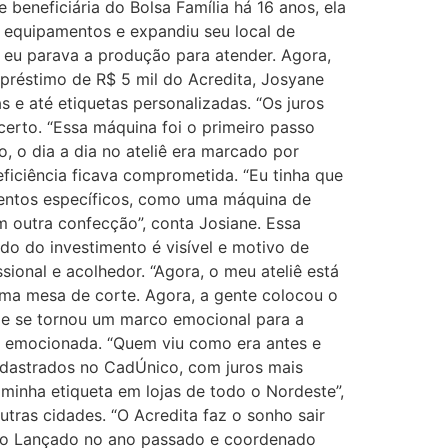
 beneficiária do Bolsa Família há 16 anos, ela
 equipamentos e expandiu seu local de
 eu parava a produção para atender. Agora,
préstimo de R$ 5 mil do Acredita, Josyane
s e até etiquetas personalizadas. “Os juros
certo. “Essa máquina foi o primeiro passo
, o dia a dia no ateliê era marcado por
iciência ficava comprometida. “Eu tinha que
amentos específicos, como uma máquina de
m outra confecção”, conta Josiane. Essa
do do investimento é visível e motivo de
ional e acolhedor. “Agora, o meu ateliê está
 uma mesa de corte. Agora, a gente colocou o
r e se tornou um marco emocional para a
ta, emocionada. “Quem viu como era antes e
cadastrados no CadÚnico, com juros mais
 minha etiqueta em lojas de todo o Nordeste”,
ras cidades. “O Acredita faz o sonho sair
asso Lançado no ano passado e coordenado