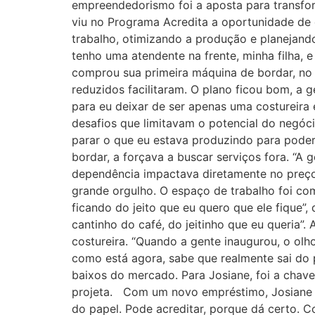
empreendedorismo foi a aposta para transforma
viu no Programa Acredita a oportunidade de
trabalho, otimizando a produção e planejand
tenho uma atendente na frente, minha filha,
comprou sua primeira máquina de bordar, no va
reduzidos facilitaram. O plano ficou bom, a 
para eu deixar de ser apenas uma costureira 
desafios que limitavam o potencial do negóc
parar o que eu estava produzindo para poder 
bordar, a forçava a buscar serviços fora. “A
dependência impactava diretamente no preço f
grande orgulho. O espaço de trabalho foi com
ficando do jeito que eu quero que ele fique”
cantinho do café, do jeitinho que eu queria”
costureira. “Quando a gente inaugurou, o olh
como está agora, sabe que realmente sai do 
baixos do mercado. Para Josiane, foi a chave
projeta. Com um novo empréstimo, Josiane pl
do papel. Pode acreditar, porque dá certo. 