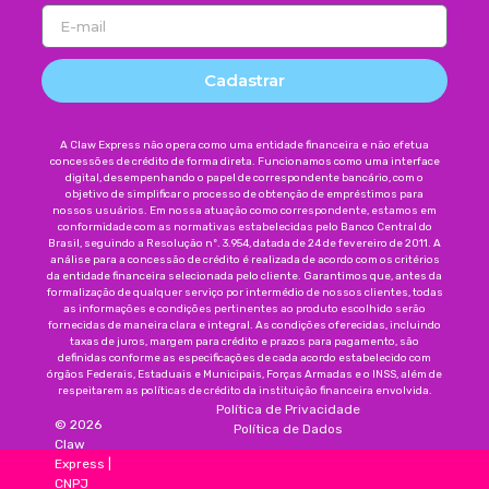
Cadastrar
A Claw Express não opera como uma entidade financeira e não efetua
concessões de crédito de forma direta. Funcionamos como uma interface
digital, desempenhando o papel de correspondente bancário, com o
objetivo de simplificar o processo de obtenção de empréstimos para
nossos usuários. Em nossa atuação como correspondente, estamos em
conformidade com as normativas estabelecidas pelo Banco Central do
Brasil, seguindo a Resolução nº. 3.954, datada de 24 de fevereiro de 2011. A
análise para a concessão de crédito é realizada de acordo com os critérios
da entidade financeira selecionada pelo cliente. Garantimos que, antes da
formalização de qualquer serviço por intermédio de nossos clientes, todas
as informações e condições pertinentes ao produto escolhido serão
fornecidas de maneira clara e integral. As condições oferecidas, incluindo
taxas de juros, margem para crédito e prazos para pagamento, são
definidas conforme as especificações de cada acordo estabelecido com
órgãos Federais, Estaduais e Municipais, Forças Armadas e o INSS, além de
respeitarem as políticas de crédito da instituição financeira envolvida.
Política de Privacidade
©
2026
Política de Dados
Claw
Express
|
CNPJ