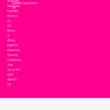
Avenida
26.845.366/0001-
Marechal
55
Castelo
Branco,
no
65,
Bloco
A,
Ático,
Edifício
Kennedy
Towers,
Campinas,
São
José/SC,
CEP:
88.101-
02