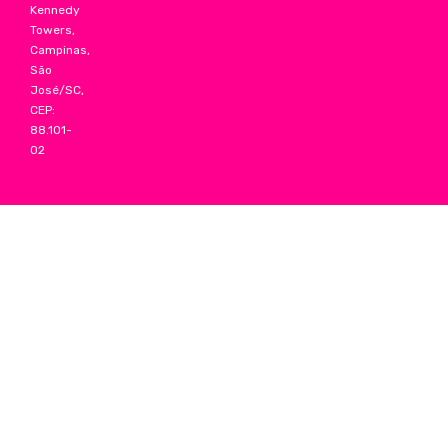
Kennedy
Towers,
Campinas,
São
José/SC,
CEP:
88.101-
02