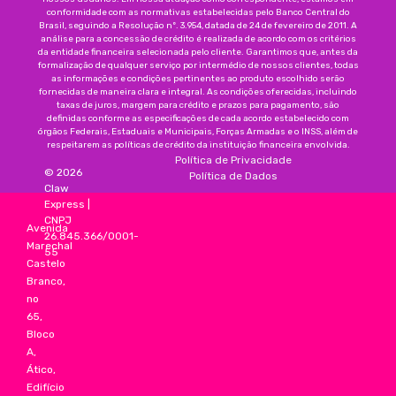
conformidade com as normativas estabelecidas pelo Banco Central do
Brasil, seguindo a Resolução nº. 3.954, datada de 24 de fevereiro de 2011. A
análise para a concessão de crédito é realizada de acordo com os critérios
da entidade financeira selecionada pelo cliente. Garantimos que, antes da
formalização de qualquer serviço por intermédio de nossos clientes, todas
as informações e condições pertinentes ao produto escolhido serão
fornecidas de maneira clara e integral. As condições oferecidas, incluindo
taxas de juros, margem para crédito e prazos para pagamento, são
definidas conforme as especificações de cada acordo estabelecido com
órgãos Federais, Estaduais e Municipais, Forças Armadas e o INSS, além de
respeitarem as políticas de crédito da instituição financeira envolvida.
Política de Privacidade
©
2026
Política de Dados
Claw
Express
|
CNPJ
Avenida
26.845.366/0001-
Marechal
55
Castelo
Branco,
no
65,
Bloco
A,
Ático,
Edifício