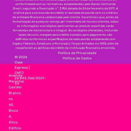
conformidade com as normativas estabelecidas pelo Banco Central do
Brasil, seguindo a Resolução nº. 3.954, datada de 24 de fevereiro de 2011. A
análise para a concessão de crédito é realizada de acordo com os critérios
da entidade financeira selecionada pelo cliente. Garantimos que, antes da
formalização de qualquer serviço por intermédio de nossos clientes, todas
as informações e condições pertinentes ao produto escolhido serão
fornecidas de maneira clara e integral. As condições oferecidas, incluindo
taxas de juros, margem para crédito e prazos para pagamento, são
definidas conforme as especificações de cada acordo estabelecido com
órgãos Federais, Estaduais e Municipais, Forças Armadas e o INSS, além de
respeitarem as políticas de crédito da instituição financeira envolvida.
Política de Privacidade
©
2026
Política de Dados
Claw
Express
|
CNPJ
Avenida
26.845.366/0001-
Marechal
55
Castelo
Branco,
no
65,
Bloco
A,
Ático,
Edifício