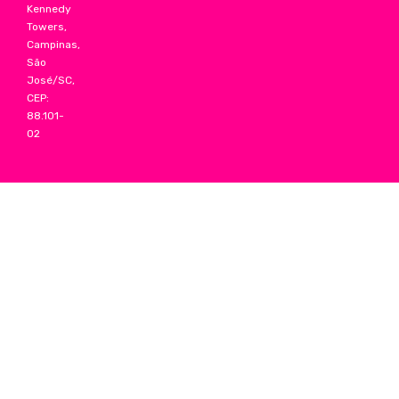
Kennedy
Towers,
Campinas,
São
José/SC,
CEP:
88.101-
02