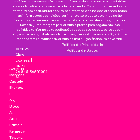
análise para a concessão de crédito é realizada de acordo com os critérios
da entidade financeira selecionada pelo cliente. Garantimos que, antes da
formalização de qualquer serviço por intermédio de nossos clientes, todas
as informações e condições pertinentes ao produto escolhido serão
fornecidas de maneira clara e integral. As condições oferecidas, incluindo
taxas de juros, margem para crédito e prazos para pagamento, são
definidas conforme as especificações de cada acordo estabelecido com
órgãos Federais, Estaduais e Municipais, Forças Armadas e o INSS, além de
respeitarem as políticas de crédito da instituição financeira envolvida.
Política de Privacidade
©
2026
Política de Dados
Claw
Express
|
CNPJ
Avenida
26.845.366/0001-
Marechal
55
Castelo
Branco,
no
65,
Bloco
A,
Ático,
Edifício
Kennedy
Towers,