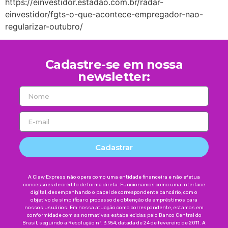
https://einvestidor.estadao.com.br/radar-
einvestidor/fgts-o-que-acontece-empregador-nao-
regularizar-outubro/
Cadastre-se em nossa
newsletter:
Cadastrar
A Claw Express não opera como uma entidade financeira e não efetua
concessões de crédito de forma direta. Funcionamos como uma interface
digital, desempenhando o papel de correspondente bancário, com o
objetivo de simplificar o processo de obtenção de empréstimos para
nossos usuários. Em nossa atuação como correspondente, estamos em
conformidade com as normativas estabelecidas pelo Banco Central do
Brasil, seguindo a Resolução nº. 3.954, datada de 24 de fevereiro de 2011. A